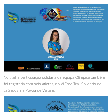
No trail, a participação solidária da equipa Olímpica também
foi registada com seis atletas, no VI Free Trail Solidário de
Laúndos, na Póvoa de Varzim.