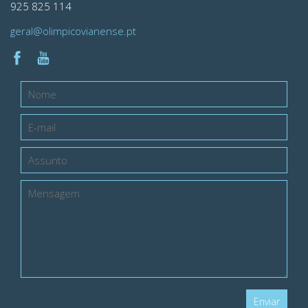
925 825 114
geral@olimpicovianense.pt