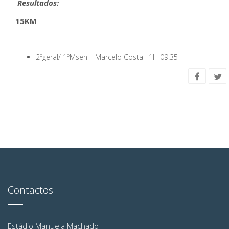
Resultados:
15KM
2ºgeral/ 1ºMsen –
Marcelo Costa
– 1H 09.35
Contactos
Estádio Manuela Machado