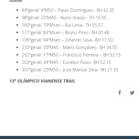
49ºgeral/ 4ºM50 –
Paulo Domingues
– 6H 42.35
98ºgeral/ 23ºM40 –
Nuno Araújo
– 7H 16.55
160ºgeral/ 79ºMsen –
Rui Lima
– 7H 55.57
171ºgeral/ 83ºMsen –
Bruno Pires
– 8H 01.48
199ºgeral/ 94ºMsen –
Orlando Silva
– 8H 17.50
233ºgeral/ 30ºM45 –
Mário Gonçalves
– 8H 34.55
262ºgeral/ 17ºM50 – Francisco Ferreira – 8H 52.15
263ºgeral/ 34ºM45 –
Eusébio Ruas
– 8H 52.15
307ºgeral/ 20ºM50 –
José Manuel Silva
– 9H 21.33
13º OLÍMPICO VIANENSE TRAIL