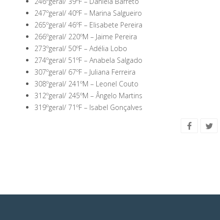
246ºgeral/ 39ºF –
Daniela Barreto
247ºgeral/ 40ºF –
Marina Salgueiro
265ºgeral/ 46ºF –
Elisabete Pereira
266ºgeral/ 220ºM –
Jaime Pereira
273ºgeral/ 50ºF –
Adélia Lobo
274ºgeral/ 51ºF –
Anabela Salgado
307ºgeral/ 67ºF –
Juliana Ferreira
308ºgeral/ 241ºM –
Leonel Couto
312ºgeral/ 245ºM –
Ângelo Martins
319ºgeral/ 71ºF –
Isabel Gonçalves