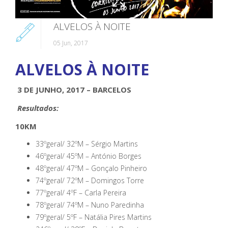
ALVELOS À NOITE
05 Jun, 2017
ALVELOS À NOITE
3 DE JUNHO, 2017 – BARCELOS
Resultados:
10KM
33ºgeral/ 32ºM –
Sérgio Martins
46ºgeral/ 45ºM – António
Borges
48ºgeral/ 47ºM –
Gonçalo Pinheiro
74ºgeral/ 72ºM –
Domingos Torre
77ºgeral/ 4ºF –
Carla Pereira
78ºgeral/ 74ºM –
Nuno Paredinha
79ºgeral/ 5ºF –
Natália Pires Martins